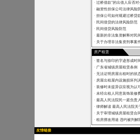
·
过桥借款”的出借人应否对
·
融资性担保公司法律风险
·
担保公司如何规避过桥贷
·
民间借贷的法律风险防范
·
民间借贷风险防范
·
最新的非法集资解释对民
·
关于办理非法集资刑事案件
房产租赁
·
签名与捺印的字迹形成时间
·
广东省城镇房屋租赁条例
·
无法证明房屋出租时的状
·
房屋出租屋内设施损坏判
·
装修时未提异议应视为认
·
未经出租人同意装饰装修
·
最高人民法院民一庭负责人
·
律师解读 最高人民法院关于
·
关于审理城镇房屋租赁合
·
租房擅改用途 违约被判解
友情链接