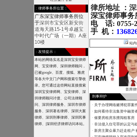
深
律所
地址 ：
:: 律师事务所位置 ::
深宝律师事务
广东深宝律师事务所位
电 话: 0755
于
深圳市宝安区新安街
道海天路15-1号卓越宝
手 机：
13682
中时代广场（一期）A座
10楼
站内
:: 友情提示 ::
本站的网络实名是深圳宝安律师
网、宝安律师、深圳律师顾问，
已被google、百度、搜狐、雅虎
等各大中文门户网和搜索引擎收
录。您可通过这些网站直接搜索
韦汉平律师1…
首席律师
深圳宝安律师网、宝安律师、深
刑事辩护
圳律师顾问讨债、公司法律顾
问、深圳律师服务、深圳市律师
·
关于办理网络赌博犯罪案件
服务、深圳著名律师、深圳大案
·
如何看待非法集资中融资者
律师、深圳刑事律师、深圳民事
·
催要房租房东擅闯租客房
律师、|深圳经济律师访问本站。
·
非法侵入住宅罪的认定与
·
新房主聚众暴力赶走租户 被