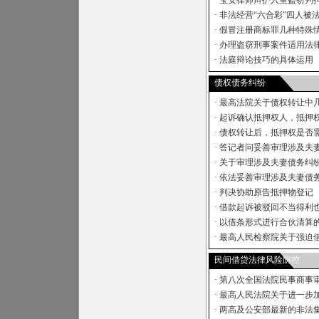
·
宝安律师辩护入室盗窃判拘
·
非法经营“六合彩”四人被
·
假冒注册商标罪几种特殊情
·
办理盗窃刑事案件适用法律
·
法庭辩论技巧的具体运用
债权债务纠纷
·
最高法院关于债权转让中几
·
起诉确认抵押权人，抵押权
·
债权转让后，抵押权是否需
·
答记者问妥善审理涉及夫
·
关于审理涉及夫妻债务纠
·
依法妥善审理涉及夫妻债
·
判决协助原告抵押物登记
·
借款起诉被驳回不当得利
·
以借条形式进行合伙清算的
·
最高人民检察院关于强迫借
民间借贷法律风险防控
·
第八次全国法院民事商事审
·
最高人民法院关于进一步加
·
两高及公安部最新的非法集