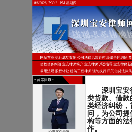
8/6/2026, 7:30:21 PM 星期四
网站首页
执行成功案例
公司法律风险管控
经济合同纠纷
货
债权债务纠纷
宝安律师简介
宝安律师诉讼指导
宝安律师新
常用法规
股权转让
建筑工程律师
强制执行
民间借贷法律风
:: 首席律师 ::
深圳宝安律
类货款、借款
类经济纠纷，
问，为公司提
构等方面的法
作。
经济案件专家