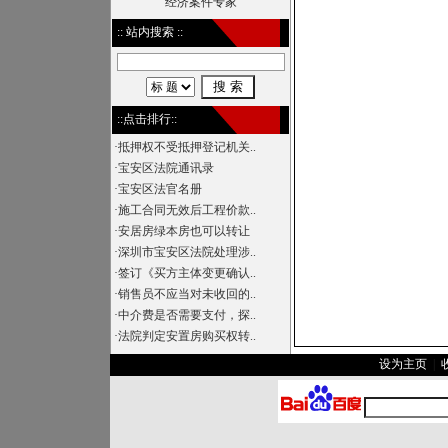
经济案件专家
:: 站内搜索 ::
::点击排行::
·
抵押权不受抵押登记机关..
·
宝安区法院通讯录
·
宝安区法官名册
·
施工合同无效后工程价款..
·
安居房绿本房也可以转让
·
深圳市宝安区法院处理涉..
·
签订《买方主体变更确认..
·
销售员不应当对未收回的..
·
中介费是否需要支付，探..
·
法院判定安置房购买权转..
设为主页
|