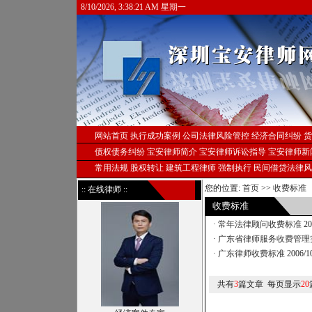
8/10/2026, 3:38:21 AM 星期一
网站首页
执行成功案例
公司法律风险管控
经济合同纠纷
货
债权债务纠纷
宝安律师简介
宝安律师诉讼指导
宝安律师新
常用法规
股权转让
建筑工程律师
强制执行
民间借贷法律风
您的位置:
首页
>>
收费标准
:: 在线律师 ::
收费标准
·
常年法律顾问收费标准
20
·
广东省律师服务收费管理
·
广东律师收费标准
2006/1
共有
3
篇文章 每页显示
20