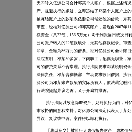
天即转入亿源公司会计邓某个人账户。根据上述情况
产、规避执行的嫌疑，立即冻结了邓某个人账户上的
被冻结账户上的款项系亿源公司偿还他的借款，系其
审查，经核对亿源公司和邓某账户，发现自
2007
年
11
额资金（共
22
笔，
156.5
万元）均于到账当日或次日
公司账户转入的
22
笔款项外，无其他存款记录。审查
印章、金额为
86
万元的借条。经对亿源公司会计账目
法院查明，邓某
50
多岁，下岗职工，配偶无职业，家
司的借贷关系不合常理。执行法院要求邓某说明资金
法律责任。邓某含糊搪塞，主动要求收回借据。执行
源公司为邓某账户款项的实际所有人，依法裁定驳回
行法院提起异议之诉，又于开庭前撤诉。
执行法院以故意隐匿资产、妨碍执行为由，对
市政协的同意和支持，对亿源公司法定代表人丁某处
异议、复议或申诉。案件得以顺利执行。
【典型意义】被执行人虚假报告财产，虚构债