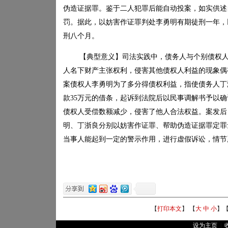
伪造证据罪。鉴于二人犯罪后能自动投案，如实供述
罚。据此，以妨害作证罪判处李勇明有期徒刑一年，
刑八个月。
【典型意义】司法实践中，债务人与个别债权
人名下财产主张权利，侵害其他债权人利益的现象偶
案债权人李勇明为了多分得债权利益，指使债务人丁
款
35
万元的借条，起诉到法院后以民事调解书予以确
债权人受偿数额减少，侵害了他人合法权益。案发后
明、丁浙良分别以妨害作证罪、帮助伪造证据罪定罪
当事人能起到一定的警示作用，进行虚假诉讼，情节
【
打印本文
】 【
大
中
小
】
设为主页
|