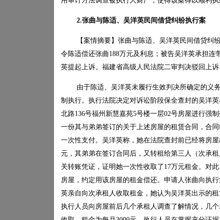
用审计方法调查被执行人财产，使得该案得以顺利执
2.
张曲与陈适、吴洋英民间借贷纠纷执行案
【案情摘要】张曲与陈适、吴洋英民间借贷纠
令陈适偿还张曲
188
万元及利息；被告吴洋英承担连
英提起上诉。福建省高级人民法院二审判决驳回上诉
由于陈适、吴洋英未履行生效判决所确定的义
制执行。执行法院决定对诉讼阶段保全查封的吴洋英
北路
136
号福州新慧嘉苑
5
号楼一层
02
号房屋进行强制
一份其与弟弟签订的关于上述房屋的租赁合同，合同
一次性支付。吴洋英称，她在法院查封前已经将房屋
元，其弟弟在签订合同后，又转租给第三人（次承租
关转账凭证，证明她一次性收取了
17
万元租金。对此
房屋，约定用该房屋的租金偿还。申请人张曲向执行
英亲自向次承租人收取租金，她认为吴洋英出示的租
执行人员向房屋前后几个承租人调查了解情况，几个
收取，租金为每月
3000
元。执行人员在掌握充分证据