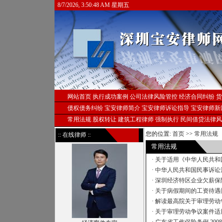
8/7/2026, 3:50:48 AM 星期五
网站首页
执行成功案例
公司法律风险管控
经济合同纠纷
货
债权债务纠纷
宝安律师简介
宝安律师诉讼指导
宝安律师新
常用法规
股权转让
建筑工程律师
强制执行
民间借贷法律风
您的位置:
首页
>>
常用法规
:: 在线律师 ::
常用法规
·
关于适用《中华人民共和
·
中华人民共和国民事诉讼
·
深圳经济特区企业欠薪保
·
关于病假期间的工资待遇
·
解读最高院关于审理劳动
·
关于审理劳动争议案件适