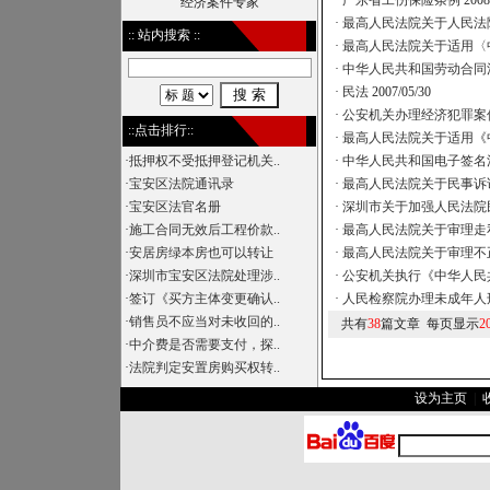
·
广东省工伤保险条例
2008
经济案件专家
·
最高人民法院关于人民法
:: 站内搜索 ::
·
最高人民法院关于适用〈
·
中华人民共和国劳动合同
·
民法
2007/05/30
·
公安机关办理经济犯罪案
::点击排行::
·
最高人民法院关于适用《
·
抵押权不受抵押登记机关..
·
中华人民共和国电子签名
·
宝安区法院通讯录
·
最高人民法院关于民事诉
·
宝安区法官名册
·
深圳市关于加强人民法院
·
施工合同无效后工程价款..
·
最高人民法院关于审理走
·
安居房绿本房也可以转让
·
最高人民法院关于审理不
·
深圳市宝安区法院处理涉..
·
公安机关执行《中华人民
·
签订《买方主体变更确认..
·
人民检察院办理未成年人
·
销售员不应当对未收回的..
共有
38
篇文章 每页显示
2
·
中介费是否需要支付，探..
·
法院判定安置房购买权转..
设为主页
|