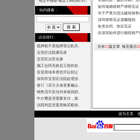
·
未婚同居，最好办财产见
经济案件专家
·
如何做婚前财产律师见证
:: 站内搜索 ::
·
关于严禁为违法建筑销售行
·
深圳律师见证遗嘱规则
·
各类合同、协议见证
·
在深圳如何进行婚前财产
::点击排行::
·
抵押权不受抵押登记机关..
共有
12
篇文章 每页显示
2
·
宝安区法院通讯录
·
宝安区法官名册
·
施工合同无效后工程价款..
·
安居房绿本房也可以转让
·
深圳市宝安区法院处理涉..
·
签订《买方主体变更确认..
·
销售员不应当对未收回的..
·
中介费是否需要支付，探..
·
法院判定安置房购买权转..
设为主页
|