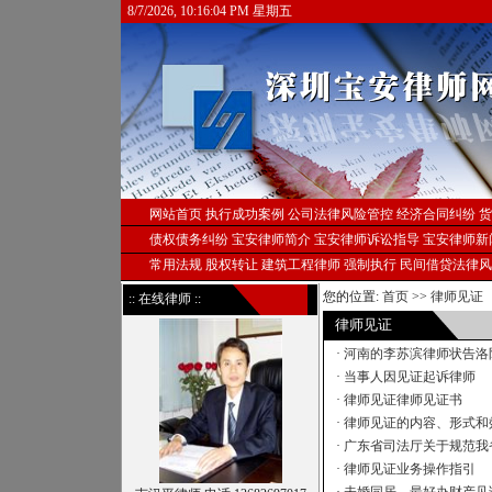
8/7/2026, 10:16:05 PM 星期五
网站首页
执行成功案例
公司法律风险管控
经济合同纠纷
货
债权债务纠纷
宝安律师简介
宝安律师诉讼指导
宝安律师新
常用法规
股权转让
建筑工程律师
强制执行
民间借贷法律风
您的位置:
首页
>>
律师见证
:: 在线律师 ::
律师见证
·
河南的李苏滨律师状告洛阳
·
当事人因见证起诉律师
·
律师见证律师见证书
·
律师见证的内容、形式和
·
广东省司法厅关于规范我省
·
律师见证业务操作指引