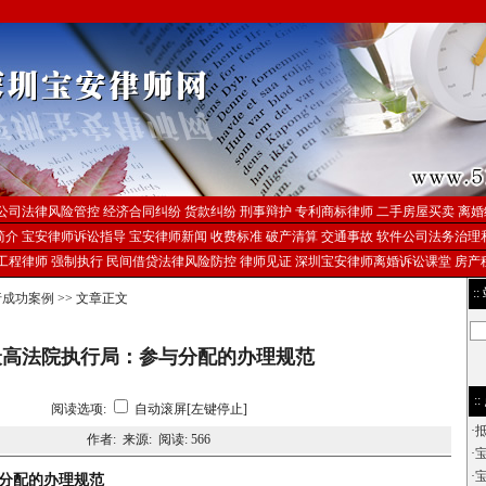
日
公司法律风险管控
经济合同纠纷
货款纠纷
刑事辩护
专利商标律师
二手房屋买卖
离婚
简介
宝安律师诉讼指导
宝安律师新闻
收费标准
破产清算
交通事故
软件公司法务治理
工程律师
强制执行
民间借贷法律风险防控
律师见证
深圳宝安律师离婚诉讼课堂
房产
::
行成功案例
>> 文章正文
最高法院执行局：参与分配的办理规范
::
阅读选项:
自动滚屏[左键停止]
·
作者: 来源: 阅读:
566
·
·
分配的办理规范