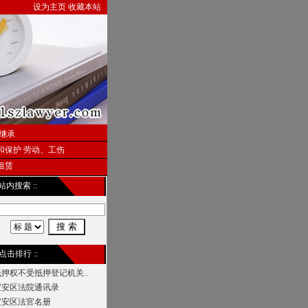
设为主页
收藏本站
继承
和保护
劳动、工伤
租赁
 站内搜索 ::
 点击排行 ::
抵押权不受抵押登记机关..
宝安区法院通讯录
宝安区法官名册