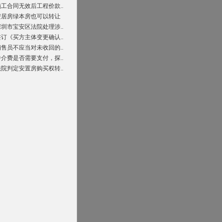
施工合同无效后工程价款..
安居房绿本房也可以转让
深圳市宝安区法院处理涉..
签订《买方主体变更确认..
销售员不应当对未收回的..
中介费是否需要支付，探..
法院判定安置房购买权转..