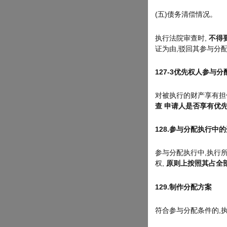
(五)债务清偿情况。
执行法院审查时,
不得
证为由,驳回其参与分
127-3
优先权人参与分
对被执行的财产享有担
查
申请人是否享有优
128.
参与分配执行中的
参与分配执行中,执行
权,
原则上按照其占全
129.
制作分配方案
符合参与分配条件的,