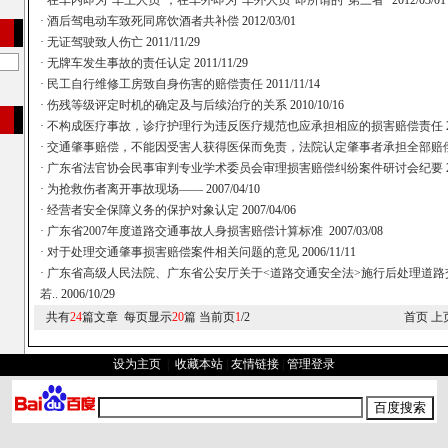
·
在车内即为“车上人员”，在车外即为“车外人员”即所谓的“第三者”
2012/03/01
·
酒后驾电动车致死同席饮酒者共补偿
2012/03/01
·
无证驾驶致人伤亡
2011/11/29
·
无牌车发生事故的责任认定
2011/11/29
·
民工自行维修工房致自身伤害的赔偿责任
2011/11/14
·
伤残等级评定时机的确定及与后续治疗的关系
2010/10/16
·
不构成医疗事故，诊疗护理行为违反医疗规范也应承担相应的损害赔偿责任
·
交通肇事赔偿，不能因受害人获得医保而免责，法院认定肇事者承担全部赔
·
广东省法官协会民事审判专业学术委员会审理损害赔偿纠纷案件研讨会纪要
·
为抢救伤者离开事故现场——
2007/04/10
·
经营者安全保障义务的保护对象认定
2007/04/06
·
广东省2007年度道路交通事故人身损害赔偿计算标准
2007/03/08
·
对于处理交通肇事损害赔偿案件相关问题的意见
2006/11/11
·
广东省高级人民法院、广东省公安厅关于<道路交通安全法>施行后处理道路
若..
2006/10/29
共有
24
篇文章 每页显示
20
篇 当前页
1
/2
首页 上
设为主页
|
收藏本站
|
友情链接
|
管理登录