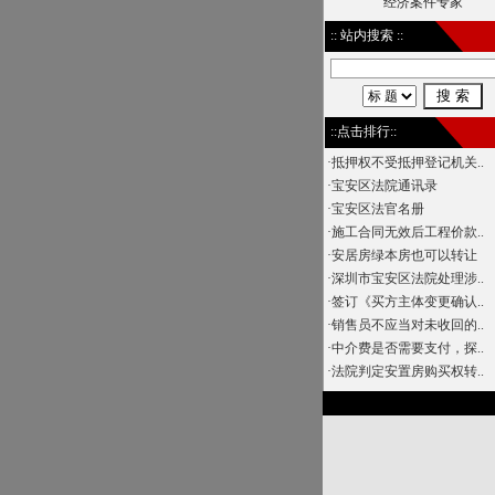
经济案件专家
:: 站内搜索 ::
::点击排行::
·
抵押权不受抵押登记机关..
·
宝安区法院通讯录
·
宝安区法官名册
·
施工合同无效后工程价款..
·
安居房绿本房也可以转让
·
深圳市宝安区法院处理涉..
·
签订《买方主体变更确认..
·
销售员不应当对未收回的..
·
中介费是否需要支付，探..
·
法院判定安置房购买权转..