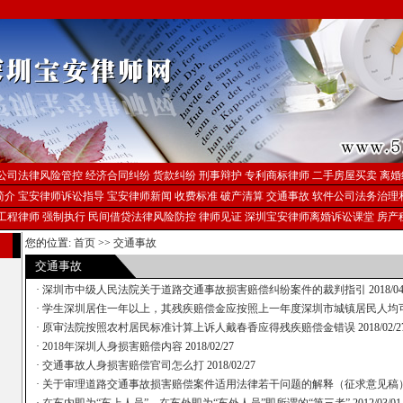
公司法律风险管控
经济合同纠纷
货款纠纷
刑事辩护
专利商标律师
二手房屋买卖
离婚
简介
宝安律师诉讼指导
宝安律师新闻
收费标准
破产清算
交通事故
软件公司法务治理
工程律师
强制执行
民间借贷法律风险防控
律师见证
深圳宝安律师离婚诉讼课堂
房产
您的位置:
首页
>>
交通事故
交通事故
·
深圳市中级人民法院关于道路交通事故损害赔偿纠纷案件的裁判指引
2018/04
·
学生深圳居住一年以上，其残疾赔偿金应按照上一年度深圳市城镇居民人均
·
原审法院按照农村居民标准计算上诉人戴春香应得残疾赔偿金错误
2018/02/2
·
2018年深圳人身损害赔偿内容
2018/02/27
·
交通事故人身损害赔偿官司怎么打
2018/02/27
·
关于审理道路交通事故损害赔偿案件适用法律若干问题的解释（征求意见稿