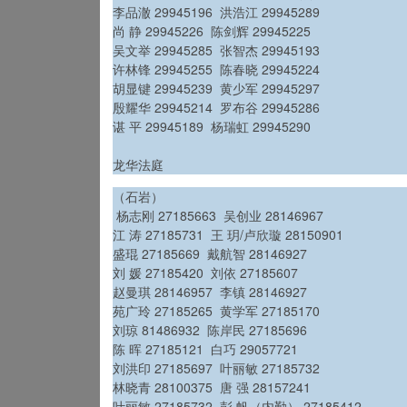
李品澈 29945196
洪浩江 29945289
尚 静 29945226
陈剑辉 29945225
吴文举 29945285
张智杰 29945193
许林锋 29945255
陈春晓 29945224
胡显键 29945239
黄少军 29945297
殷耀华 29945214
罗布谷 29945286
谌 平 29945189
杨瑞虹 29945290
龙华法庭
（石岩）
杨志刚 27185663
吴创业 28146967
江 涛 27185731
王 玥/卢欣璇 28150901
盛琨 27185669
戴航智 28146927
刘 媛 27185420
刘依 27185607
赵曼琪 28146957
李镇 28146927
苑广玲 27185265
黄学军 27185170
刘琼 81486932
陈岸民 27185696
陈 晖 27185121
白巧 29057721
刘洪印 27185697
叶丽敏 27185732
林晓青 28100375
唐 强 28157241
叶丽敏 27185732
彭 帆（内勤） 27185412