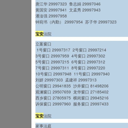
唐江华 29997323
鲁志娟 29997046
黄国安 29997941
文孟秀 29997943
潘淦强 29997958
钟宛书（内勤） 29997954
苏子华 29997323
宝安
法院
立案窗口
1号窗口 29997317
2号窗口 29997214
3号窗口 29997959
4号窗口 29997302
5号窗口 29997215
6号窗口 29997312
7号窗口 29997311
8号窗口 29997220
10号窗口 29997948
11号窗口 29997940
刘妍 29997303
孟建祥 29997313
公明窗口 29941835
沙井窗口 81498206
观澜窗口 29507659
龙华窗口 27185402
西乡窗口 27805975
横岗窗口 29945216
诉保窗口 29997960
服务窗口 29997433
宝安
法院
家事法庭