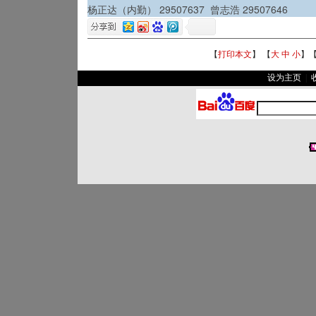
杨正达（内勤） 29507637
曾志浩 29507646
【
打印本文
】 【
大
中
小
】
设为主页
|