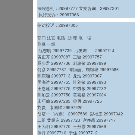
法院总机：29997777 立案咨询：29997301
执行投诉：29997366
信访投诉：29997305
部门 法官 电话
助 理 电
话
刑庭 一组
阮志明 29997739
吕友媚
29997714
黄正齐 29997687
王璇 29997757
奚少君 29997736
刘惠敏 29997699
何彦 29997737
陈恒丽、刘锦城 29997586
陈庆涵 29997713
龙浩 29997967
吴海涛 29997755
叶剑敏 29997693
王恩建 29997775
钟秀敏 29997732
陈加云 29997756
黄嘉裕 29997684
宋巧仙 29997283
曾勇 29997725
刘炎
康国耀 29997920
胡培一（内勤） 29997589
彭福庄 29997042
二组 黄耀东 29997723
谢净愚 29997717
王为明 29997770
王丹霞 29997569
涂丹 29997716
于佳 29997712