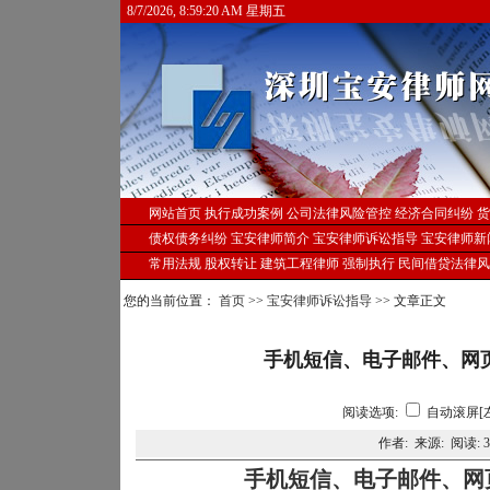
8/7/2026, 8:59:20 AM 星期五
网站首页
执行成功案例
公司法律风险管控
经济合同纠纷
货
债权债务纠纷
宝安律师简介
宝安律师诉讼指导
宝安律师新
常用法规
股权转让
建筑工程律师
强制执行
民间借贷法律风
您的当前位置：
首页
>>
宝安律师诉讼指导
>> 文章正文
手机短信、电子邮件、网
阅读选项:
自动滚屏[
作者: 来源: 阅读:
3
手机短信、电子邮件、网