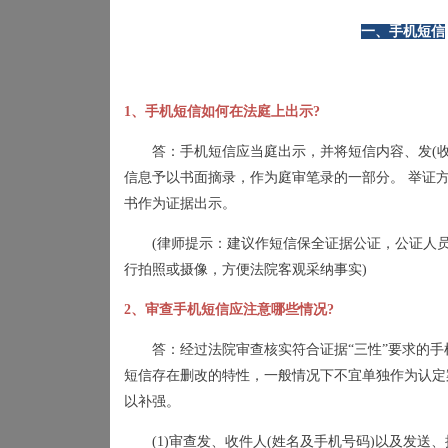
一、手机短信
1
、手机短信如何在法庭上出示
?
答：手机短信应当庭出示，并将短信内容、发
(
信息予以书面摘录，作为庭审笔录的一部分。
举证
书作为证据出示。
(
律师提示：建议作短信保全证据公证，公证人
行拍照或摄像，方便法院客观采纳事实
)
2
、审查手机短信应注意哪些情况
?
答：经过法院审查核实符合证据
“
三性
”
要求的手
短信存在删改的特性，一般情况下不宜单独作为认定
以补强。
(1)
审查发、收件人
(
姓名及手机号码
)
以及发送、